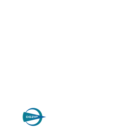
Wilhelm Nosbü
Deller Stra
D-42781 Haan, 
Datenschutz
© 2026 W