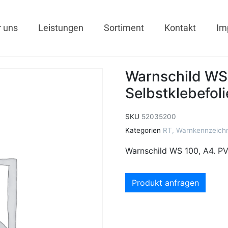
 uns
Leistungen
Sortiment
Kontakt
Im
Warnschild WS
Selbstklebefoli
SKU
52035200
Kategorien
RT
,
Warnkennzeich
Warnschild WS 100, A4. PVC
Produkt anfragen