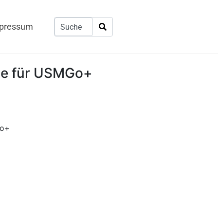
pressum
e für USMGo+
Go+