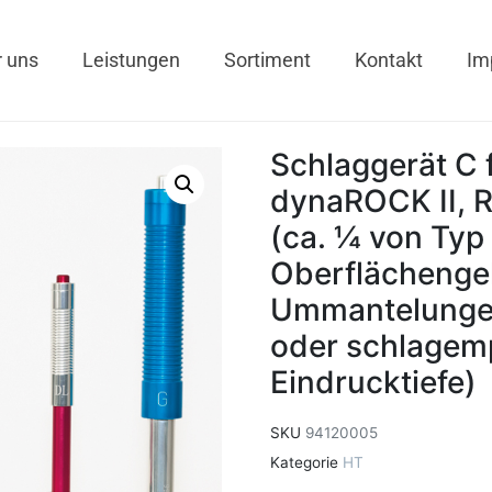
 uns
Leistungen
Sortiment
Kontakt
Im
Schlaggerät C 
dynaROCK II, R
(ca. ¼ von Ty
Oberflächenge
Ummantelungen
oder schlagemp
Eindrucktiefe)
SKU
94120005
Kategorie
HT