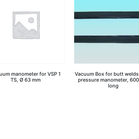
uum manometer for VSP 1
Vacuum Box for butt welds
TS, Ø 63 mm
pressure manometer, 60
long