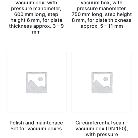
vacuum box, with
vacuum box, with
pressure manometer,
pressure manometer,
600 mm long, step
750 mm long, step height
height 6 mm, for plate
8 mm, for plate thickness
thickness approx. 3 – 9
approx. 5 – 11 mm
mm
Polish and maintenace
Circumferential seam-
Set for vacuum boxes
vacuum box (DN 150),
with pressure