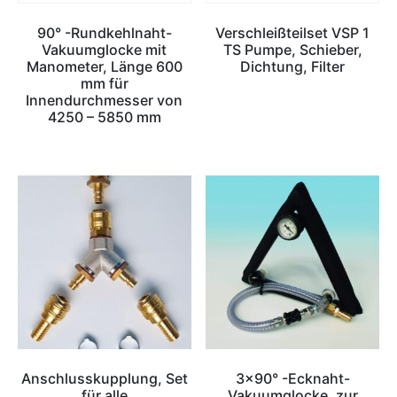
90° -Rundkehlnaht-
Verschleißteilset VSP 1
Vakuumglocke mit
TS Pumpe, Schieber,
Manometer, Länge 600
Dichtung, Filter
mm für
Innendurchmesser von
4250 – 5850 mm
Anschlusskupplung, Set
3×90° -Ecknaht-
für alle
Vakuumglocke, zur