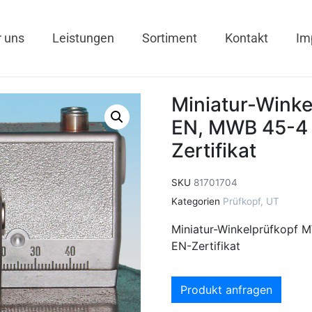
 uns
Leistungen
Sortiment
Kontakt
Im
Miniatur-Wink
EN, MWB 45-4 E
Zertifikat
SKU
81701704
Kategorien
Prüfkopf
,
UT
Miniatur-Winkelprüfkopf 
EN-Zertifikat
Produkt anfragen