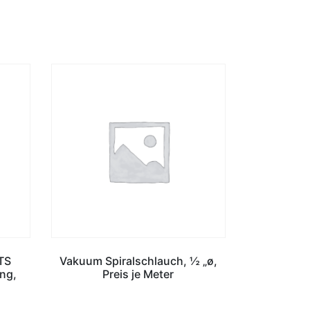
 TS
Vakuum Spiralschlauch, ½ „ø,
ng,
Preis je Meter