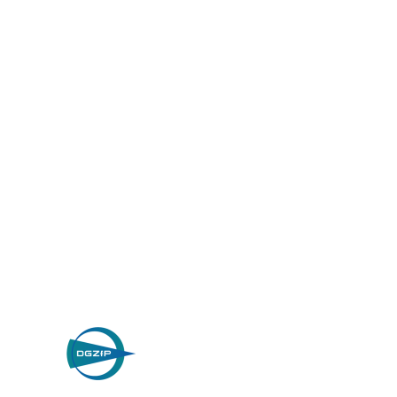
Wilhelm Nosbü
Deller Stra
D-42781 Haan, 
Datenschutz