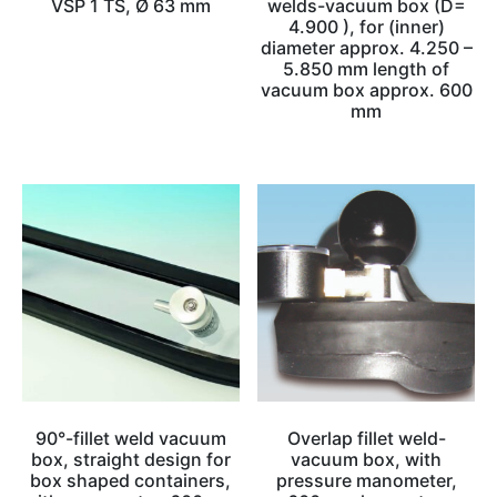
VSP 1 TS, Ø 63 mm
welds-vacuum box (D=
4.900 ), for (inner)
diameter approx. 4.250 –
5.850 mm length of
vacuum box approx. 600
mm
90°-fillet weld vacuum
Overlap fillet weld-
box, straight design for
vacuum box, with
box shaped containers,
pressure manometer,