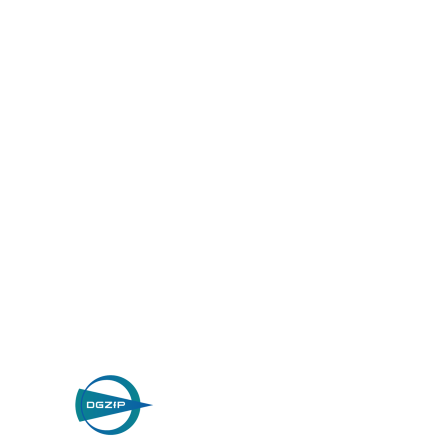
Wilhelm Nosbü
Deller Stra
D-42781 Haan, 
Datenschutz