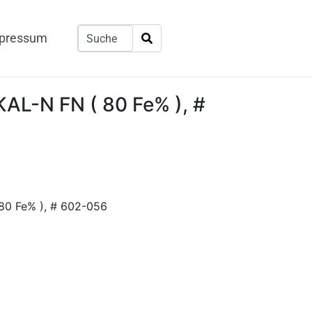
pressum
KAL-N FN ( 80 Fe% ), #
 80 Fe% ), # 602-056