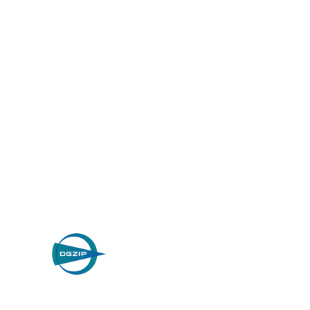
Wilhelm Nosbü
Deller Stra
D-42781 Haan, 
Datenschutz
© 2026 W