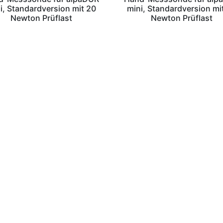
i, Standardversion mit 20
mini, Standardversion mi
Newton Prüflast
Newton Prüflast
sch GmbH
Telefon: 02129/55 62 – 0
ße 50
Telefax: 02129/55 62 – 49
Rheinland
Mail:
info@wilnos.de