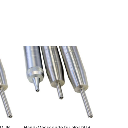
aDUR
Hand-Messsonde für alpaDUR