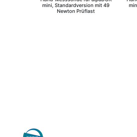
mini, Standardversion mit 49
min
Newton Prüflast
Wilhelm Nosbü
Deller Stra
D-42781 Haan, 