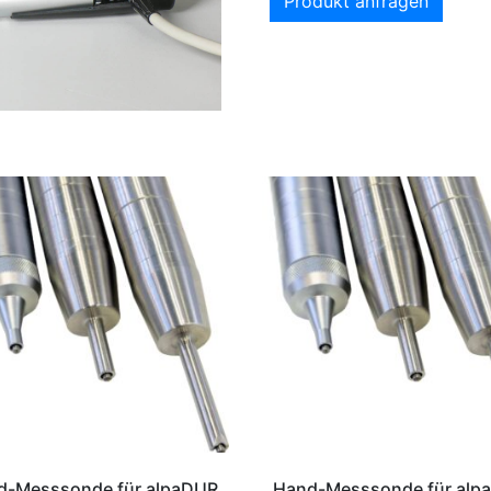
Produkt anfragen
d-Messsonde für alpaDUR
Hand-Messsonde für alp