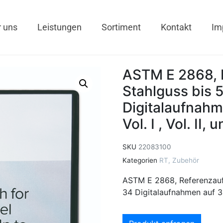
 uns
Leistungen
Sortiment
Kontakt
Im
ASTM E 2868, 
Stahlguss bis 
Digitalaufnahm
Vol. I , Vol. II, u
SKU
22083100
Kategorien
RT
,
Zubehör
ASTM E 2868, Referenzauf
34 Digitalaufnahmen auf 3 DV