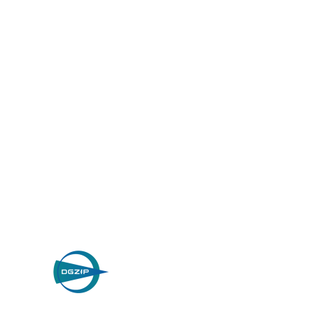
Wilhelm Nosbü
Deller Stra
D-42781 Haan, 
Datenschutz
© 2026 W